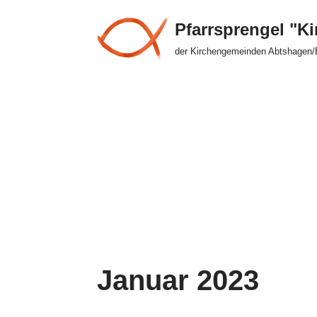
Pfarrsprengel "K
Zum
der Kirchengemeinden Abtshagen/
Inhalt
springen
Januar 2023