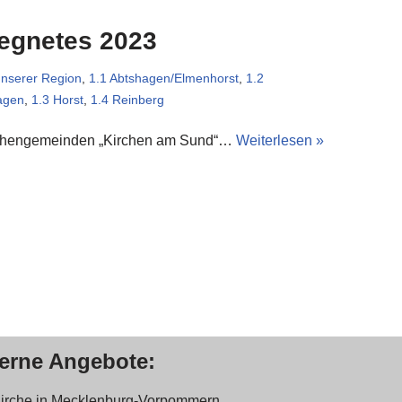
egnetes 2023
unserer Region
,
1.1 Abtshagen/Elmenhorst
,
1.2
agen
,
1.3 Horst
,
1.4 Reinberg
chengemeinden „Kirchen am Sund“…
Weiterlesen »
terne Angebote:
Kirche in Mecklenburg-Vorpommern