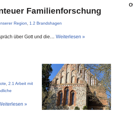
O
nteuer Familienforschung
unserer Region
,
1.2 Brandshagen
präch über Gott und die…
Weiterlesen »
ote
,
2.1 Arbeit mit
dliche
Weiterlesen »