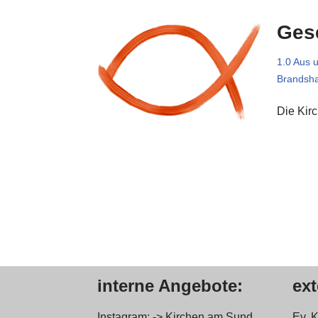
Ges
1.0 Aus 
Brandsh
Die Kir
interne Angebote:
ex
Instagram: -> Kirchen am Sund
Ev. 