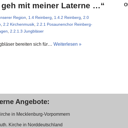
 geh mit meiner Laterne …“
O
unserer Region
,
1.4 Reinberg
,
1.4.2 Reinberg
,
2.0
e
,
2.2 Kirchenmusik
,
2.2.1 Posaunenchor Reinberg-
agen
,
2.2.1.3 Jungbläser
gbläser bereiten sich für…
Weiterlesen »
terne Angebote:
Kirche in Mecklenburg-Vorpommern
Luth. Kirche in Norddeutschland