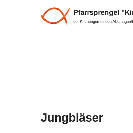
Pfarrsprengel "K
Zum
der Kirchengemeinden Abtshagen/
Inhalt
springen
Jungbläser