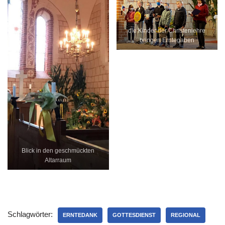
die Kinder der Christenlehre
bringen Erntegaben
Blick in den geschmückten
Altarraum
Schlagwörter:
ERNTEDANK
GOTTESDIENST
REGIONAL