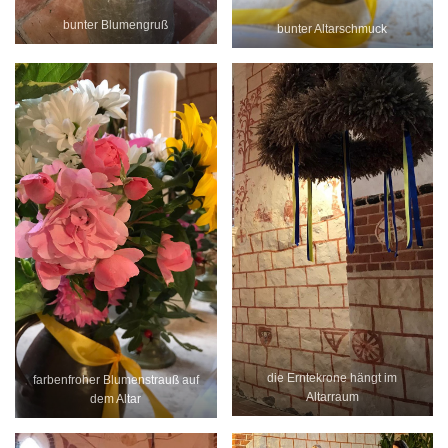
bunter Blumengruß
bunter Altarschmuck
die Erntekrone hängt im
farbenfroher Blumenstrauß auf
Altarraum
dem Altar