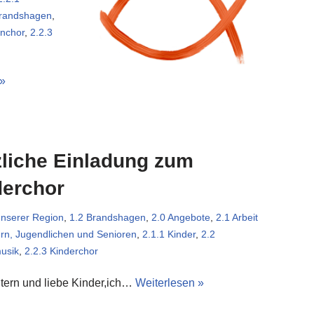
Brandshagen
,
enchor
,
2.2.3
 »
liche Einladung zum
derchor
unserer Region
,
1.2 Brandshagen
,
2.0 Angebote
,
2.1 Arbeit
ern, Jugendlichen und Senioren
,
2.1.1 Kinder
,
2.2
usik
,
2.2.3 Kinderchor
ltern und liebe Kinder,ich…
Weiterlesen »