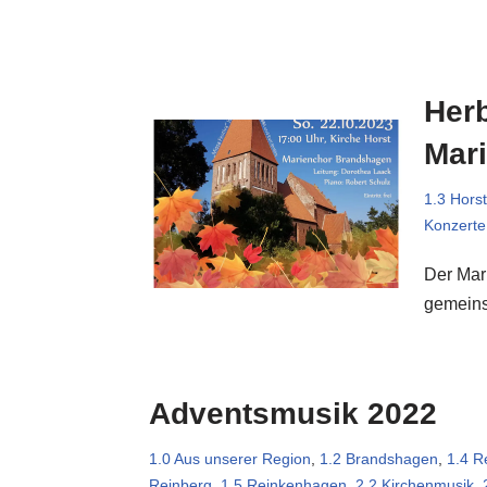
Her
Mar
1.3 Horst
Konzerte
Der Mar
gemei
Adventsmusik 2022
1.0 Aus unserer Region
,
1.2 Brandshagen
,
1.4 R
Reinberg
,
1.5 Reinkenhagen
,
2.2 Kirchenmusik
,