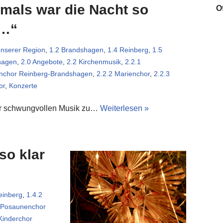
mals war die Nacht so
O
r…“
unserer Region
,
1.2 Brandshagen
,
1.4 Reinberg
,
1.5
hagen
,
2.0 Angebote
,
2.2 Kirchenmusik
,
2.2.1
nchor Reinberg-Brandshagen
,
2.2.2 Marienchor
,
2.2.3
or
,
Konzerte
er schwungvollen Musik zu…
Weiterlesen »
so klar
einberg
,
1.4.2
 Posaunenchor
Kinderchor