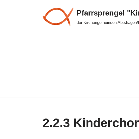
Pfarrsprengel "K
Zum
der Kirchengemeinden Abtshagen/
Inhalt
springen
2.2.3 Kinderchor