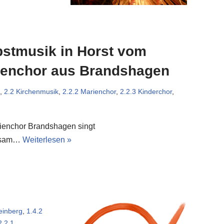
bstmusik in Horst vom
ienchor aus Brandshagen
,
2.2 Kirchenmusik
,
2.2.2 Marienchor
,
2.2.3 Kinderchor
,
ienchor Brandshagen singt
nsam…
Weiterlesen »
einberg
,
1.4.2
2.2.1