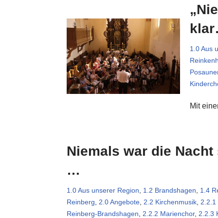
„Nie
kla
1.0 Aus 
Reinken
Posaune
Kinderch
Mit ein
Niemals war die Nacht 
…
1.0 Aus unserer Region
,
1.2 Brandshagen
,
1.4 R
Reinberg
,
2.0 Angebote
,
2.2 Kirchenmusik
,
2.2.1
Reinberg-Brandshagen
,
2.2.2 Marienchor
,
2.2.3 