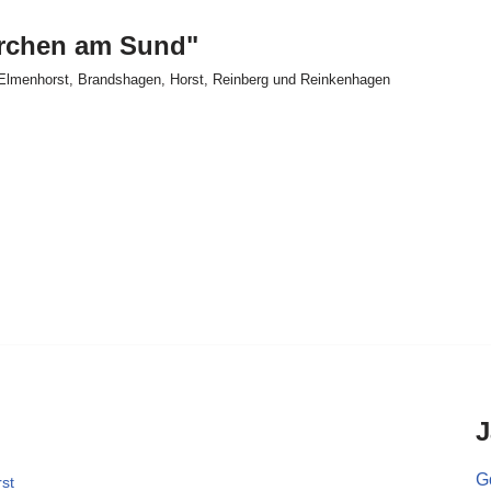
irchen am Sund"
Elmenhorst, Brandshagen, Horst, Reinberg und Reinkenhagen
J
Go
st