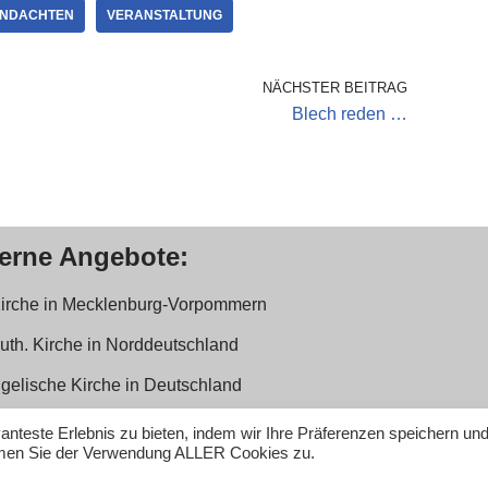
NDACHTEN
VERANSTALTUNG
NÄCHSTER BEITRAG
Blech reden …
terne Angebote:
Kirche in Mecklenburg-Vorpommern
Luth. Kirche in Norddeutschland
gelische Kirche in Deutschland
erverein der Posaunenchöre in Mecklenburg-Vorpommern e.V.
nteste Erlebnis zu bieten, indem wir Ihre Präferenzen speichern un
immen Sie der Verwendung ALLER Cookies zu.