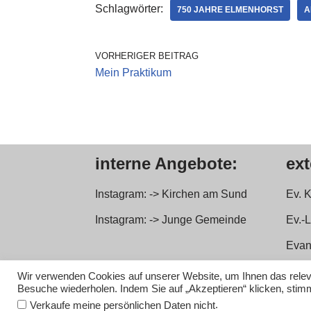
Schlagwörter:
750 JAHRE ELMENHORST
A
VORHERIGER BEITRAG
Mein Praktikum
interne Angebote:
ex
Instagram: -> Kirchen am Sund
Ev. 
Instagram: -> Junge Gemeinde
Ev.-
Evan
Förd
Wir verwenden Cookies auf unserer Website, um Ihnen das releva
Besuche wiederholen. Indem Sie auf „Akzeptieren“ klicken, st
Neve
| Präsentiert von
WordPress
.
Verkaufe meine persönlichen Daten nicht