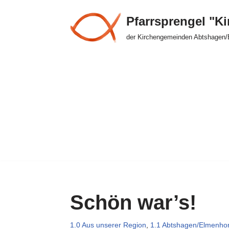
Pfarrsprengel "K
Zum
der Kirchengemeinden Abtshagen/
Inhalt
springen
Schön war’s!
1.0 Aus unserer Region
,
1.1 Abtshagen/Elmenhor