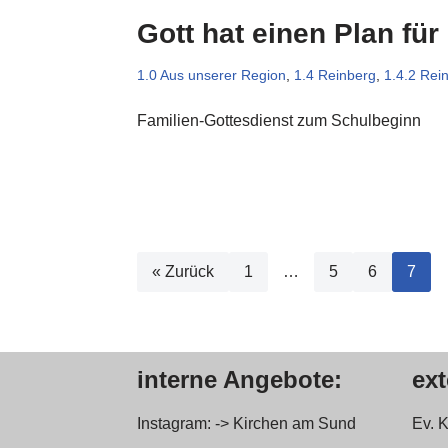
Gott hat einen Plan für
1.0 Aus unserer Region
,
1.4 Reinberg
,
1.4.2 Rei
Familien-Gottesdienst zum Schulbeginn
« Zurück
1
…
5
6
7
interne Angebote:
ex
Instagram: -> Kirchen am Sund
Ev. 