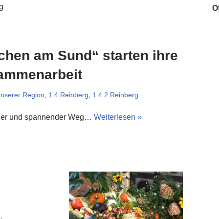
g
O
chen am Sund“ starten ihre
ammenarbeit
unserer Region
,
1.4 Reinberg
,
1.4.2 Reinberg
nger und spannender Weg…
Weiterlesen »