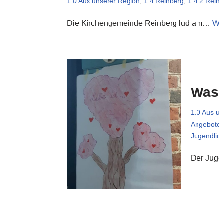
1.0 Aus unserer Region
,
1.4 Reinberg
,
1.4.2 Rei
Die Kirchengemeinde Reinberg lud am…
W
Was 
1.0 Aus 
Angebot
Jugendli
Der Ju