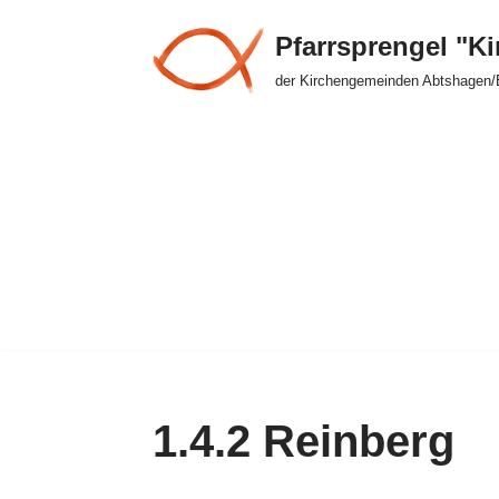
Pfarrsprengel "K
Zum
der Kirchengemeinden Abtshagen/
Inhalt
springen
1.4.2 Reinberg